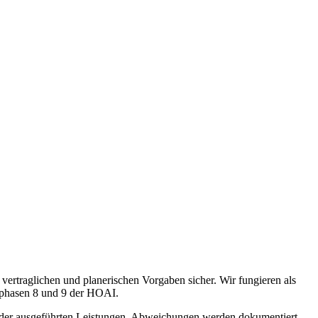
rtraglichen und planerischen Vorgaben sicher. Wir fungieren als
sphasen 8 und 9 der HOAI.
tät der ausgeführten Leistungen. Abweichungen werden dokumentiert