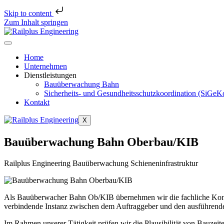
Skip to content
Zum Inhalt springen
Home
Unternehmen
Dienstleistungen
Bauüberwachung Bahn
Sicherheits- und Gesundheitsschutzkoordination (SiGeK
Kontakt
X
Bauüberwachung Bahn Oberbau/KIB
Railplus Engineering Bauüberwachung Schieneninfrastruktur
Als Bauüberwacher Bahn Ob/KIB übernehmen wir die fachliche Kontrol
verbindende Instanz zwischen dem Auftraggeber und den ausführende
Im Rahmen unserer Tätigkeit prüfen wir die Plausibilität von Bauzei